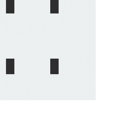
Financiación Alternativa
Acuerdo con Socio Estratégico
Venta
Adquisición
Salida a Bolsa
Adquisición según Plan Expansión